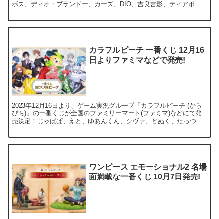
ボス、ディオ・ブランドー、カーズ、DIO、吉良吉影、ディアボ
ロ、エンリコ・Pらの「MASTERLISE フィギュア」や「ビジュアル
ボード」など豪華グッズがラインナップ。
カラフルピーチ 一番くじ 12月16
日よりファミマなどで発売!
2023年12月16日より、ゲーム実況グループ「カラフルピーチ (から
ぴち)」の一番くじが全国のファミリーマート(ファミマ)などにて発
売決定！じゃぱぱ、えと、ゆあんくん、シヴァ、どぬく、たっつ
ん、のあ、もふ、うり、ヒロ、なおきり、るならの「ぬいぐるみ」
や、新規描き下ろしイラスト使用のグッズが登場！
ワンピース エモーショナル2 名場
面満載な一番くじ 10月7日発売!