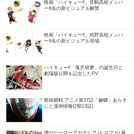
映画「ハイキュー!!」音駒高校メンバ
ー8名の新ビジュアル解禁
映画「ハイキュー!!」烏野高校メンバ
ー9名の新ビジュアル登場
ハイキュー!!「孤爪研磨」の誕生日と
劇場版公開を記念したPV
呪術廻戦 アニメ第37話「赫鱗」あらす
じと漫画情報(2期13話)
僕のヒーローアカデミア (ヒロアカ) 最