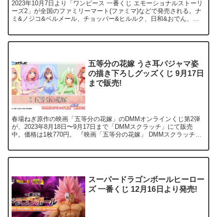
2023年10月7日より「ワンピース 一番くじ エモーショナルストーリ
ーズ2」が全国のファミリーマート(ファミマ)などで発売される。ナ
ミ&ノジコ&ベルメール、チョッパー&ヒルルク、日和&おでん、レ
ベッカ&兵隊さんの感動的な「思い出の名シーン」がフィギュアとな
って登場！
五等分の花嫁 うさ耳パジャマ姿
の描き下ろしグッズくじ 9月17日
まで販売!
春場ねぎ原作の映画「五等分の花嫁」のDMMオンラインくじ第2弾
が、2023年8月18日〜9月17日まで「DMMスクラッチ」にて販売
中。価格は1枚770円。 『映画「五等分の花嫁」 DMMスクラッチ』
では、中野家の五つ子「一花、二乃、三玖...
スーパードラゴンボールヒーロー
ズ 一番くじ 12月16日より発売!