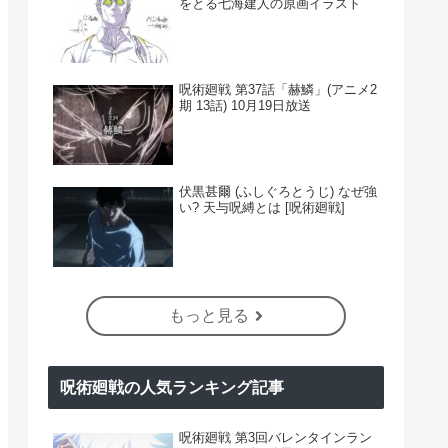
をとる七海建人の原画イラスト
呪術廻戦 第37話「赫鱗」(アニメ2
期 13話) 10月19日放送
伏黒甚爾 (ふしぐろとうじ) なぜ強
い? 天与呪縛とは [呪術廻戦]
もっと見る
呪術廻戦の人気ランキング記事
呪術廻戦 第3回バレンタインラン