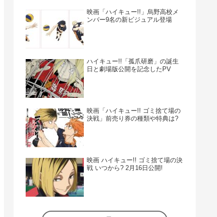
映画「ハイキュー!!」烏野高校メ
ンバー9名の新ビジュアル登場
ハイキュー!!「孤爪研磨」の誕生
日と劇場版公開を記念したPV
映画「ハイキュー!! ゴミ捨て場の
決戦」前売り券の種類や特典は?
映画 ハイキュー!! ゴミ捨て場の決
戦 いつから? 2月16日公開!