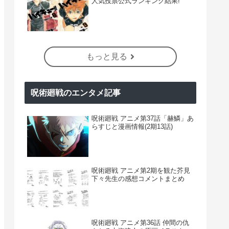
人気投票公式ランキング結果!
もっと見る
呪術廻戦のエンタメ記事
呪術廻戦 アニメ第37話「赫鱗」あ
らすじと漫画情報(2期13話)
呪術廻戦 アニメ第2期を観た芥見
下々先生の感想コメントまとめ
呪術廻戦 アニメ第36話 仲間の仇