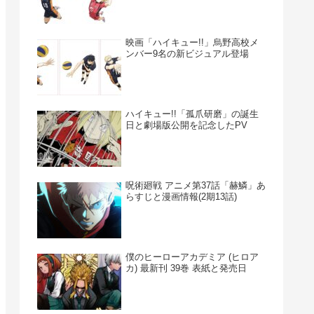
映画「ハイキュー!!」烏野高校メ
ンバー9名の新ビジュアル登場
ハイキュー!!「孤爪研磨」の誕生
日と劇場版公開を記念したPV
呪術廻戦 アニメ第37話「赫鱗」あ
らすじと漫画情報(2期13話)
僕のヒーローアカデミア (ヒロア
カ) 最新刊 39巻 表紙と発売日